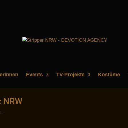
perinnen
Events
TV-Projekte
Kostüme
nz NRW
r…