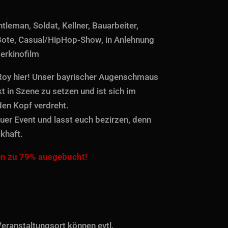
tleman, Soldat, Kellner, Bauarbeiter,
ote, Casual/HipHop-Show, in Anlehnung
erkinofilm
Roy hier! Unser bayrischer Augenschmaus
t in Szene zu setzen und ist sich im
den Kopf verdreht.
euer Event und lasst euch bezirzen, denn
khaft.
en zu 79% ausgebucht!
eranstaltungsort können evtl.