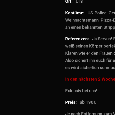
Ort:
Ulm
Kostüme:
US-Police, Gen
Weihnachtsmann, Pizza-B
an einen bekannten Stripp
Referenzen:
Ja Servus! 
weiß seinen Körper perfek
Klaren wie er den Frauen 
Also sichert ihn euch für 
es wird sicherlich schmac
In den nächsten 2 Woch
Exklusiv bei uns!
Preis:
ab 190€
Je nach Entfernung zum V