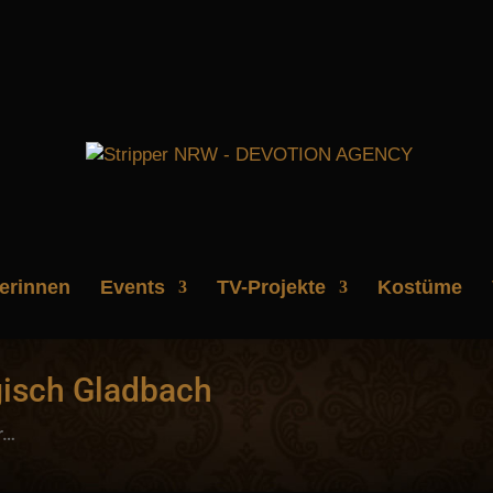
perinnen
Events
TV-Projekte
Kostüme
gisch Gladbach
r…