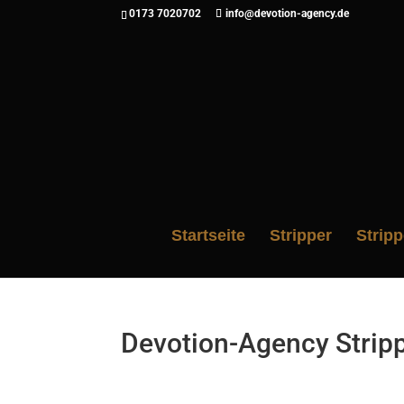
0173 7020702
info@devotion-agency.de
Startseite
Stripper
Strip
Devotion-Agency Strip