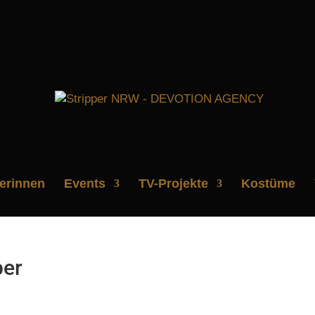
perinnen
Events
TV-Projekte
Kostüme
per