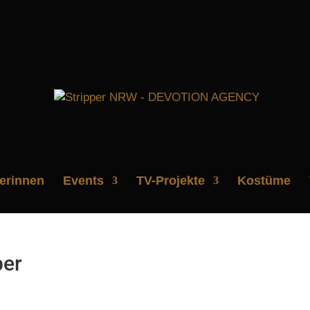
perinnen
Events
TV-Projekte
Kostüme
per