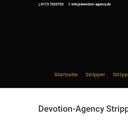
0173 7020702
info@devotion-agency.de
Startseite
Stripper
Strip
Devotion-Agency Strip